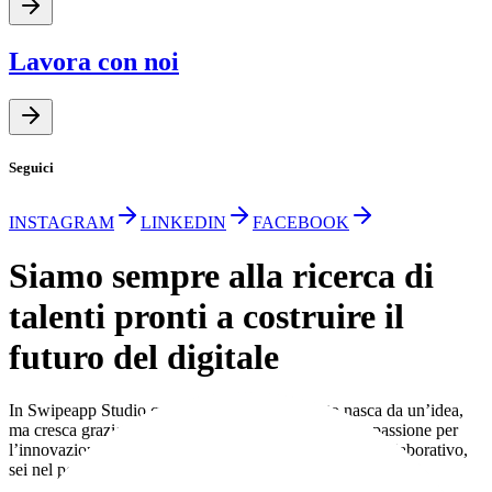
Lavora con noi
Seguici
INSTAGRAM
LINKEDIN
FACEBOOK
Siamo sempre alla ricerca di
talenti
pronti a costruire il
futuro del digitale
In Swipeapp Studio crediamo che ogni progetto nasca da un’idea,
ma cresca grazie alle persone. Se condividi la nostra passione per
l’innovazione e vuoi far parte di un team dinamico e collaborativo,
sei nel posto giusto.